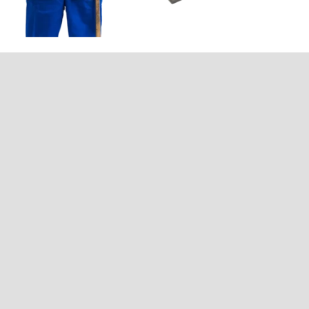
معرفی پارس سرویس
مجموعه
پارس سرویس
با حدود
20 سال سابقه تعمیراتی
متشکل
از مجموعه‌ای متخصص در زمینه تعمیر لوازم خانگی اعم از
یخچال، لباسشویی و ظرفشویی
است.
این مجموعه از ادغام دو
مجموعه تاپ سرویس و شمس
سرویس
به مدیریت
سبحان ابوطالبی
در سال 1399 تشکیل
گردید.
پارس سرویس تعمیرات تخصصی لوازم خانگی
General
Deawoo
,
LG
،
Samsung
،
BOSCH
،
whirlpool
،
Electric
،
پاکشوما
و دیگر برندهای شناخته شده ایرانی و خارجی را با بهترین لوازم