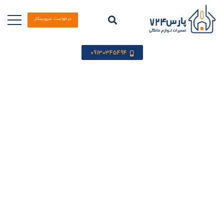
درخواست سرویسکار
09130345494