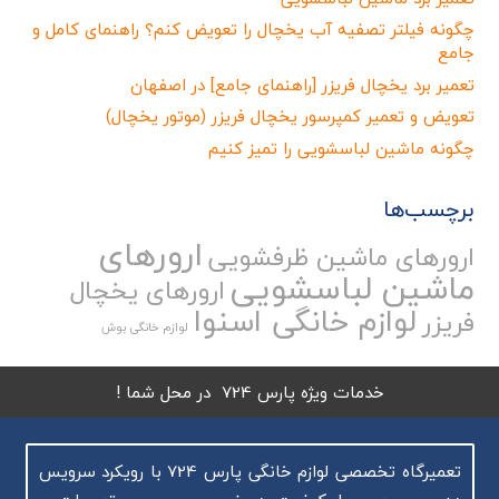
چگونه فیلتر تصفیه آب یخچال را تعویض کنم؟ راهنمای کامل و
جامع
تعمیر برد یخچال فریزر [راهنمای جامع] در اصفهان
تعویض و تعمیر کمپرسور یخچال فریزر (موتور یخچال)
چگونه ماشین لباسشویی را تمیز کنیم
برچسب‌ها
ارورهای
ارورهای ماشین ظرفشویی
ماشین لباسشویی
ارورهای یخچال
لوازم خانگی اسنوا
فریزر
لوازم خانگی بوش
خدمات ویژه پارس 724 در محل شما !
تعمیرگاه تخصصی لوازم خانگی پارس 724 با رویکرد سرویس