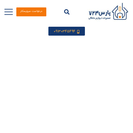
درخواست سرویسکار
09130345494