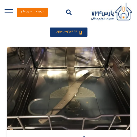
درخواست سرویسکار
09130345494