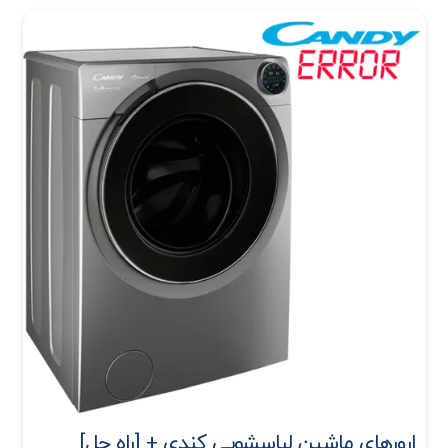
ارورهای ماشین لباسشویی کندی + [راه حل]