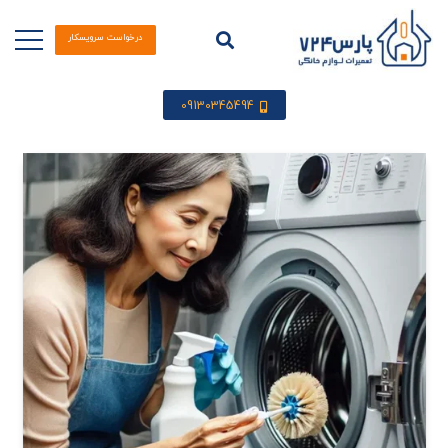
درخواست سرویسکار
09130345494