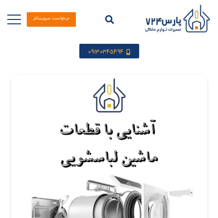
درخواست سرویسکار
09130345494