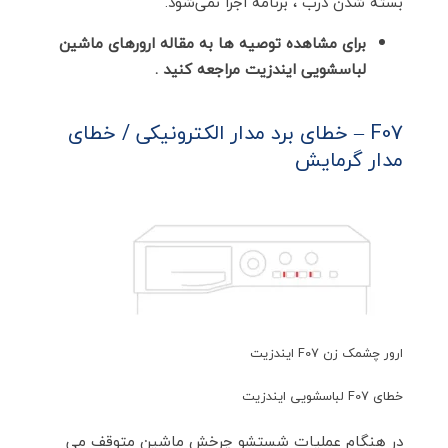
بسته شدن درب ، برنامه اجرا نمی‌شود.
برای مشاهده توصیه ها به مقاله ارورهای ماشین
لباسشویی ایندزیت مراجعه کنید .
F07 – خطای برد مدار الکترونیکی / خطای
مدار گرمایش
ارور چشمک زن F07 ایندزیت
خطای F07 لباسشویی ایندزیت
در هنگام عملیات شستشو چرخش ماشین متوقف می