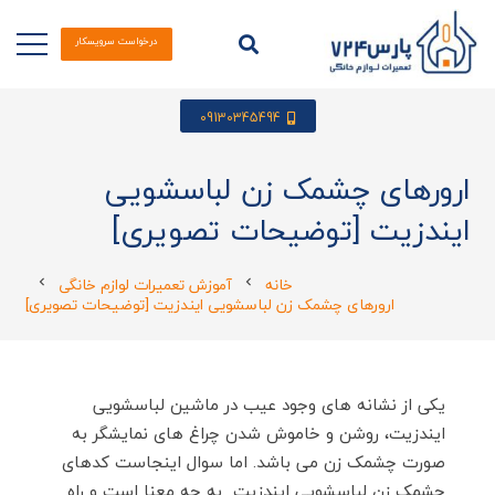
درخواست سرویسکار
09130345494
ارورهای چشمک زن لباسشویی
ایندزیت [توضیحات تصویری]
خانه
آموزش تعمیرات لوازم خانگی
chevron_left
chevron_left
ارورهای چشمک زن لباسشویی ایندزیت [توضیحات تصویری]
یکی از نشانه های وجود عیب در ماشین لباسشویی
ایندزیت، روشن و خاموش شدن چراغ های نمایشگر به
صورت چشمک زن می باشد. اما سوال اینجاست کدهای
چشمک زن لباسشویی ایندزیت به چه معنا است و راه