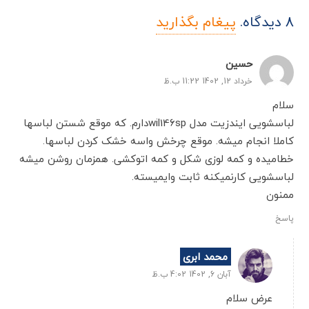
8
دیدگاه
.
پیغام بگذارید
حسین
خرداد 12, 1402 11:22 ب.ظ
سلام
لباسشویی ایندزیت مدل wil146spدارم. که موقع شستن لباسها
کاملا انجام میشه. موقع چرخش واسه خشک کردن لباسها.
خطامیده و کمه لوزی شکل و کمه اتوکشی. همزمان روشن میشه
لباسشویی کارنمیکنه ثابت وایمیسته.
ممنون
پاسخ
محمد ابری
آبان 6, 1402 4:02 ب.ظ
عرض سلام