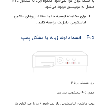
یا خشک کردن گرم نمی‌شود. معمولا ایراد به سنسور NTC
متصل به ترمیستور مربوط می‌شود.
برای مشاهده توصیه ها به مقاله ارورهای ماشین
لباسشویی ایندزیت مراجعه کنید .
F05 – انسداد لوله زباله یا مشکل پمپ
ارور-چشمک-زنF-5
خطای F05 لباسشویی ایندزیت
درب ماشین لباسشویی باز نمی‌شود / در را می توان باز