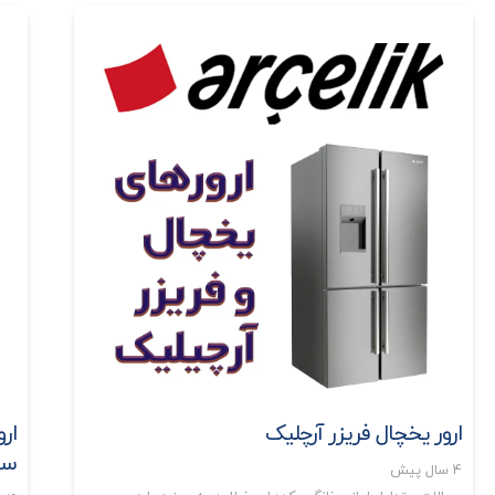
ارور یخچال فریزر آرچلیک
ار
سا
4 سال پیش