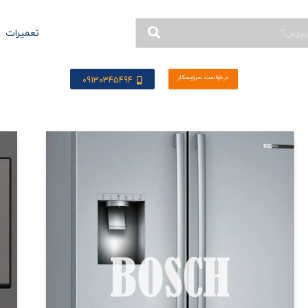
تعمیرات
درخواست سرویسکار
09130345494