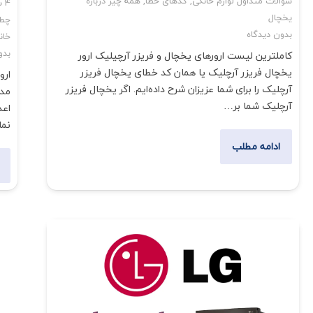
سوالات متداول لوازم خانگی
,
کدهای خطا
,
همه چیز درباره
4 سال پیش
یخچال
چطو
بدون دیدگاه
خان
بدو
کاملترین لیست ارورهای یخچال و فریزر آرچیلیک ارور
یخچال فریزر آرچلیک یا همان کد خطای یخچال فریزر
ارو
آرچلیک را برای شما عزیزان شرح داده‌ایم. اگر یخچال فریزر
مدل
آرچلیک شما بر…
اعد
نم
ادامه مطلب